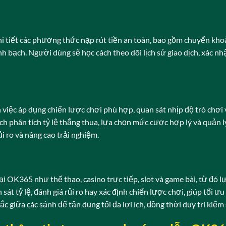
tiết các phương thức nạp rút tiền an toàn, bao gồm chuyển khoản
inh bạch. Người dùng sẽ học cách theo dõi lịch sử giao dịch, xác n
 áp dụng chiến lược chơi phù hợp, quan sát nhịp độ trò chơi và
 phân tích tỷ lệ thắng thua, lựa chọn mức cược hợp lý và quản 
ủi ro và nâng cao trải nghiệm.
i OK365 như thể thao, casino trực tiếp, slot và game bài, từ đó 
 sát tỷ lệ, đánh giá rủi ro hay xác định chiến lược chơi, giúp tối 
giữa các sảnh để tận dụng tối đa lợi ích, đồng thời duy trì kiểm 