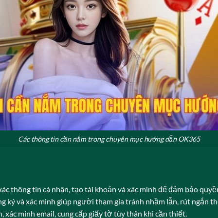
Các thông tin cần nắm trong chuyên mục hướng dẫn OK365
c thông tin cá nhân, tạo tài khoản và xác minh để đảm bảo quyền
 ký và xác minh giúp người tham gia tránh nhầm lẫn, rút ngắn thời
, xác minh email, cung cấp giấy tờ tùy thân khi cần thiết.