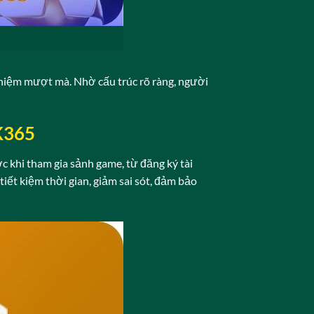
nghiệm mượt mà. Nhờ cấu trúc rõ ràng, người
K365
c khi tham gia sảnh game, từ đăng ký tài
iết kiệm thời gian, giảm sai sót, đảm bảo