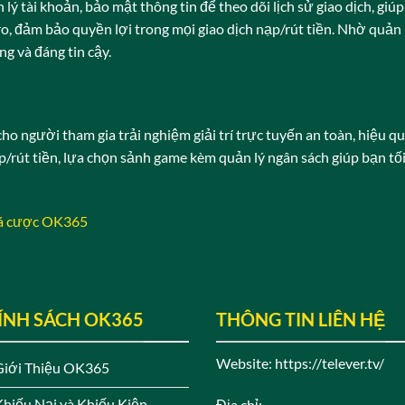
 tài khoản, bảo mật thông tin để theo dõi lịch sử giao dịch, giúp 
 ro, đảm bảo quyền lợi trong mọi giao dịch nạp/rút tiền. Nhờ quản
ng và đáng tin cậy.
o người tham gia trải nghiệm giải trí trực tuyến an toàn, hiệu 
/rút tiền, lựa chọn sảnh game kèm quản lý ngân sách giúp bạn tối 
cá cược OK365
ÍNH SÁCH OK365
THÔNG TIN LIÊN HỆ
Website: https://telever.tv/
Giới Thiệu OK365
Khiếu Nại và Khiếu Kiện
Địa chỉ: