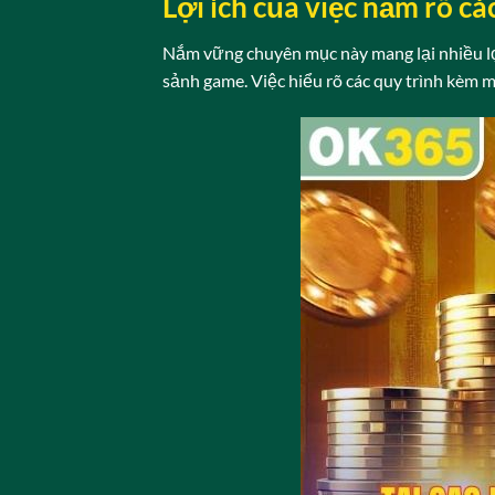
Lợi ích của việc nắm rõ c
Nắm vững chuyên mục này mang lại nhiều lợi 
sảnh game. Việc hiểu rõ các quy trình kèm m