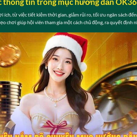
ác thông tin trong mục hướng dẫn OK365
ích, từ việc tiết kiệm thời gian, giảm rủi ro, tối ưu ngân sách đế
ẹo chơi giúp hội viên tham gia một cách chủ động, ra quyết định 