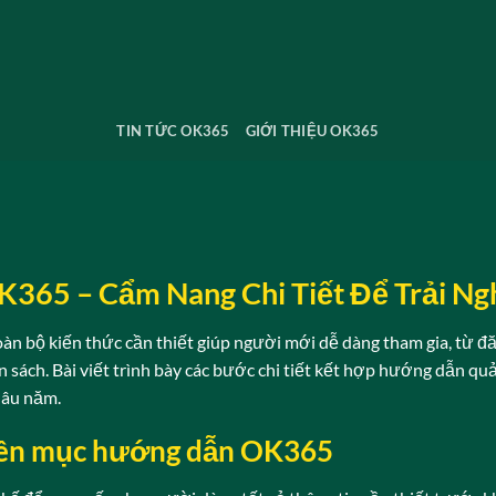
TIN TỨC OK365
GIỚI THIỆU OK365
365 – Cẩm Nang Chi Tiết Để Trải Ng
àn bộ kiến thức cần thiết giúp người mới dễ dàng tham gia, từ đă
ách. Bài viết trình bày các bước chi tiết kết hợp hướng dẫn quản
lâu năm.
uyên mục hướng dẫn OK365