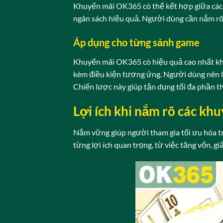
Khuyến mãi OK365 có thể kết hợp giữa các k
ngân sách hiệu quả. Người dùng cần nắm rõ 
Áp dụng cho từng sảnh game
Khuyến mãi OK365 có hiệu quả cao nhất khi 
kèm điều kiện tương ứng. Người dùng nên lự
Chiến lược này giúp tận dụng tối đa phần th
Lợi ích khi nắm rõ các k
Nắm vững giúp người tham gia tối ưu hóa trả
từng lợi ích quan trọng, từ việc tăng vốn, g