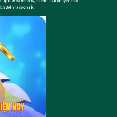
 hấp dẫn và minh bạch. Mỗi loại khuyến mãi
ch diễn ra suôn sẻ.