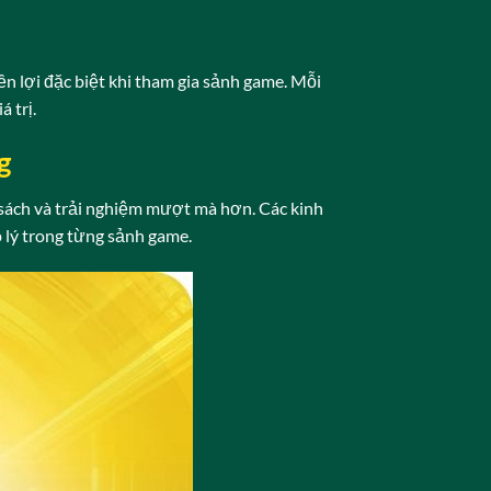
ền lợi đặc biệt khi tham gia sảnh game. Mỗi
 trị.
g
n sách và trải nghiệm mượt mà hơn. Các kinh
 lý trong từng sảnh game.