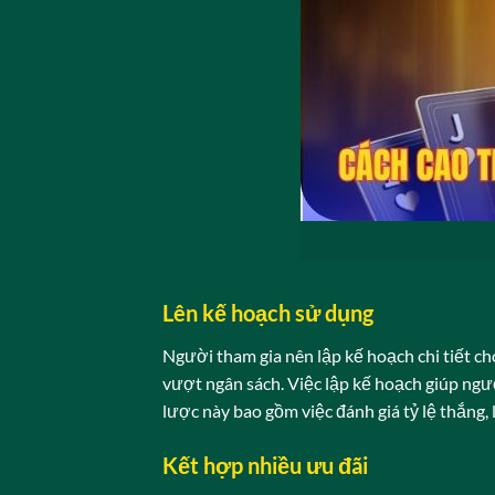
Lên kế hoạch sử dụng
Người tham gia nên lập kế hoạch chi tiết cho
vượt ngân sách. Việc lập kế hoạch giúp ngư
lược này bao gồm việc đánh giá tỷ lệ thắng,
Kết hợp nhiều ưu đãi