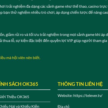
hơi trải nghiệm đa dạng các sảnh game như thể thao, casino trực t
úp bạn thử nghiệm nhiều trò chơi, áp dụng chiến lược để nâng cao
ốn, giảm rủi ro và tối ưu trải nghiệm trong mọi sảnh game khi á
rả thua lỗ, sự kiện đặc biệt đến quyền lợi VIP giúp người tham gi
iều mà hội viên nên biết.
ÍNH SÁCH OK365
THÔNG TIN LIÊN HỆ
Website: https://telever.tv/
Giới Thiệu OK365
Khiếu Nại và Khiếu Kiện
Địa chỉ: