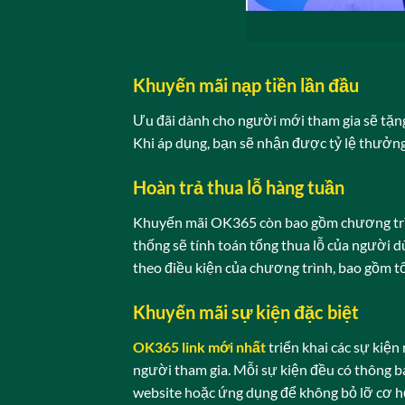
Khuyến mãi nạp tiền lần đầu
Ưu đãi dành cho người mới tham gia sẽ tặng
Khi áp dụng, bạn sẽ nhận được tỷ lệ thưởng
Hoàn trả thua lỗ hàng tuần
Khuyến mãi OK365 còn bao gồm chương trình 
thống sẽ tính toán tổng thua lỗ của người dù
theo điều kiện của chương trình, bao gồm tố
Khuyến mãi sự kiện đặc biệt
OK365 link mới nhất
triển khai các sự kiện
người tham gia. Mỗi sự kiện đều có thông bá
website hoặc ứng dụng để không bỏ lỡ cơ hộ