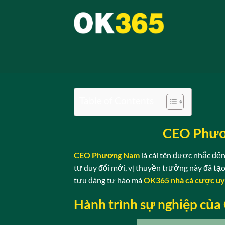
Bỏ
qua
nội
dung
Table of Contents
CEO Phươ
CEO Phương Nam
là cái tên được nhắc đến
tư duy đổi mới, vị thuyền trưởng này đã t
tựu đáng tự hào mà
OK365 nhà cá cược uy 
Hành trình sự nghiệp c