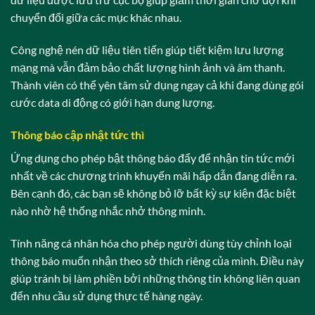
chuyển đổi giữa các mục khác nhau.
Công nghệ nén dữ liệu tiên tiến giúp tiết kiệm lưu lượng
mạng mà vẫn đảm bảo chất lượng hình ảnh và âm thanh.
Thành viên có thể yên tâm sử dụng ngay cả khi đang dùng gói
cước data di động có giới hạn dung lượng.
Thông báo cập nhật tức thì
Ứng dụng cho phép bật thông báo đẩy để nhận tin tức mới
nhất về các chương trình khuyến mãi hấp dẫn đang diễn ra.
Bên cạnh đó, các bạn sẽ không bỏ lỡ bất kỳ sự kiện đặc biệt
nào nhờ hệ thống nhắc nhở thông minh.
Tính năng cá nhân hóa cho phép người dùng tùy chỉnh loại
thông báo muốn nhận theo sở thích riêng của mình. Điều này
giúp tránh bị làm phiền bởi những thông tin không liên quan
đến nhu cầu sử dụng thực tế hàng ngày.