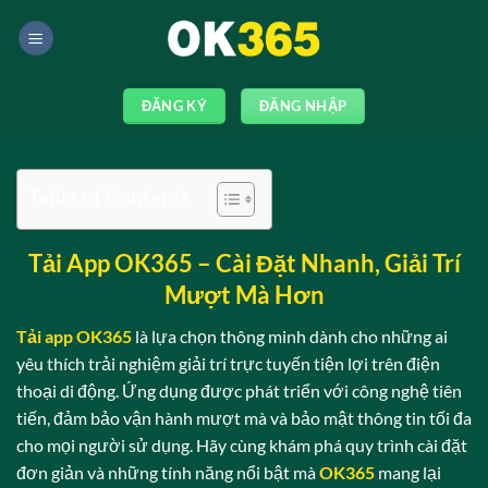
Bỏ
qua
nội
dung
ĐĂNG KÝ
ĐĂNG NHẬP
Table of Contents
Tải App OK365 – Cài Đặt Nhanh, Giải Trí
Mượt Mà Hơn
Tải app OK365
là lựa chọn thông minh dành cho những ai
yêu thích trải nghiệm giải trí trực tuyến tiện lợi trên điện
thoại di động. Ứng dụng được phát triển với công nghệ tiên
tiến, đảm bảo vận hành mượt mà và bảo mật thông tin tối đa
cho mọi người sử dụng. Hãy cùng khám phá quy trình cài đặt
đơn giản và những tính năng nổi bật mà
OK365
mang lại