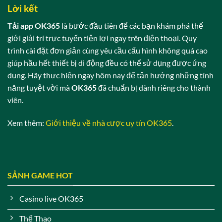
Lời kết
Tải app OK365
là bước đầu tiên để các bạn khám phá thế
giới giải trí trực tuyến tiện lợi ngay trên điện thoại. Quy
trình cài đặt đơn giản cùng yêu cầu cấu hình không quá cao
giúp hầu hết thiết bị di động đều có thể sử dụng được ứng
dụng. Hãy thực hiện ngay hôm nay để tận hưởng những tính
năng tuyệt vời mà
OK365
đã chuẩn bị dành riêng cho thành
viên.
Xem thêm:
Giới thiệu về nhà cược uy tín OK365
.
SẢNH GAME HOT
Casino live OK365
Thể Thao