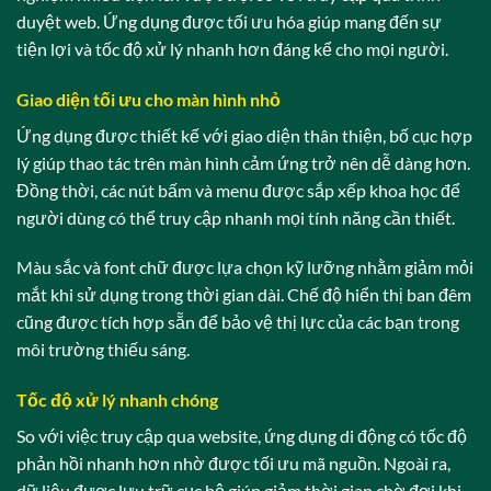
duyệt web. Ứng dụng được tối ưu hóa giúp mang đến sự
tiện lợi và tốc độ xử lý nhanh hơn đáng kể cho mọi người.
Giao diện tối ưu cho màn hình nhỏ
Ứng dụng được thiết kế với giao diện thân thiện, bố cục hợp
lý giúp thao tác trên màn hình cảm ứng trở nên dễ dàng hơn.
Đồng thời, các nút bấm và menu được sắp xếp khoa học để
người dùng có thể truy cập nhanh mọi tính năng cần thiết.
Màu sắc và font chữ được lựa chọn kỹ lưỡng nhằm giảm mỏi
mắt khi sử dụng trong thời gian dài. Chế độ hiển thị ban đêm
cũng được tích hợp sẵn để bảo vệ thị lực của các bạn trong
môi trường thiếu sáng.
Tốc độ xử lý nhanh chóng
So với việc truy cập qua website, ứng dụng di động có tốc độ
phản hồi nhanh hơn nhờ được tối ưu mã nguồn. Ngoài ra,
dữ liệu được lưu trữ cục bộ giúp giảm thời gian chờ đợi khi