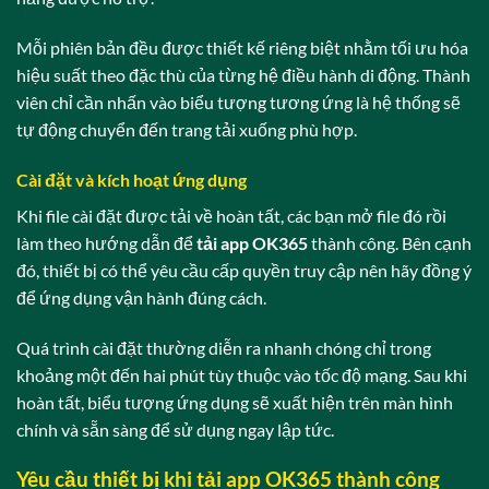
Mỗi phiên bản đều được thiết kế riêng biệt nhằm tối ưu hóa
hiệu suất theo đặc thù của từng hệ điều hành di động. Thành
viên chỉ cần nhấn vào biểu tượng tương ứng là hệ thống sẽ
tự động chuyển đến trang tải xuống phù hợp.
Cài đặt và kích hoạt ứng dụng
Khi file cài đặt được tải về hoàn tất, các bạn mở file đó rồi
làm theo hướng dẫn để
tải app OK365
thành công. Bên cạnh
đó, thiết bị có thể yêu cầu cấp quyền truy cập nên hãy đồng ý
để ứng dụng vận hành đúng cách.
Quá trình cài đặt thường diễn ra nhanh chóng chỉ trong
khoảng một đến hai phút tùy thuộc vào tốc độ mạng. Sau khi
hoàn tất, biểu tượng ứng dụng sẽ xuất hiện trên màn hình
chính và sẵn sàng để sử dụng ngay lập tức.
Yêu cầu thiết bị khi tải app OK365 thành công