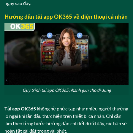
ngay sau đây.
Hướng dẫn tải app OK365 về điện thoại cá nhân
Quy trình tải app OK365 nhanh gọn cho di động
Tải app OK365
không hề phức tạp như nhiều người thường
lo ngại khi lần đầu thực hiện trên thiết bị cá nhân. Chỉ cần
làm theo từng bước hướng dẫn chi tiết dưới đây, các bạn sẽ
hoàn tất cài đặt trong vài phút.