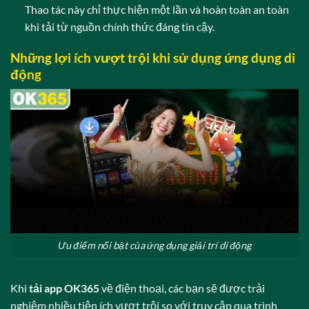
Thao tác này chỉ thực hiện một lần và hoàn toàn an toàn
khi tải từ nguồn chính thức đáng tin cậy.
Những lợi ích vượt trội khi sử dụng ứng dụng di
động
Ưu điểm nổi bật của ứng dụng giải trí di động
Khi
tải app OK365
về điện thoại, các bạn sẽ được trải
nghiệm nhiều tiện ích vượt trội so với truy cập qua trình