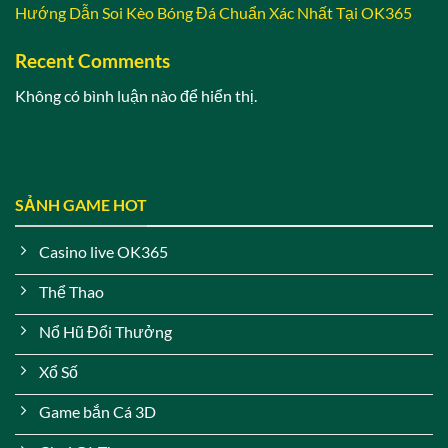
Hướng Dẫn Soi Kèo Bóng Đá Chuẩn Xác Nhất Tại OK365
Recent Comments
Không có bình luận nào để hiển thị.
SẢNH GAME HOT
Casino live OK365
Thể Thao
Nổ Hũ Đổi Thưởng
Xổ Số
Game bắn Cá 3D