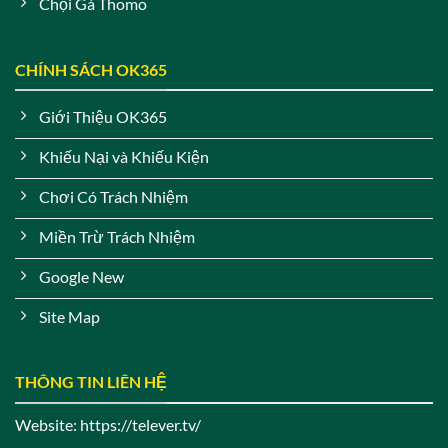
Chọi Gà Thomo
CHÍNH SÁCH OK365
Giới Thiệu OK365
Khiếu Nại và Khiếu Kiện
Chơi Có Trách Nhiệm
Miền Trừ Trách Nhiệm
Google New
Site Map
THÔNG TIN LIÊN HỆ
Website: https://telever.tv/