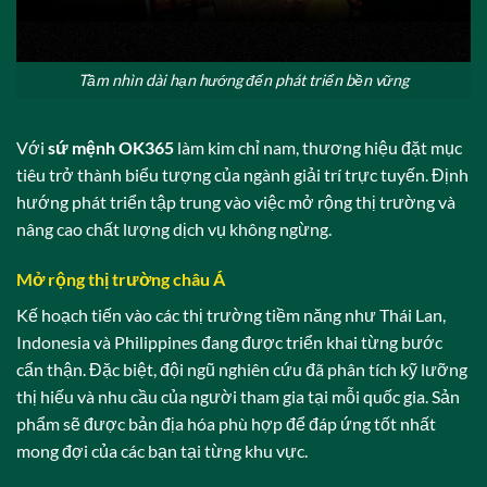
Tầm nhìn dài hạn hướng đến phát triển bền vững
Với
sứ mệnh OK365
làm kim chỉ nam, thương hiệu đặt mục
tiêu trở thành biểu tượng của ngành giải trí trực tuyến. Định
hướng phát triển tập trung vào việc mở rộng thị trường và
nâng cao chất lượng dịch vụ không ngừng.
Mở rộng thị trường châu Á
Kế hoạch tiến vào các thị trường tiềm năng như Thái Lan,
Indonesia và Philippines đang được triển khai từng bước
cẩn thận. Đặc biệt, đội ngũ nghiên cứu đã phân tích kỹ lưỡng
thị hiếu và nhu cầu của người tham gia tại mỗi quốc gia. Sản
phẩm sẽ được bản địa hóa phù hợp để đáp ứng tốt nhất
mong đợi của các bạn tại từng khu vực.