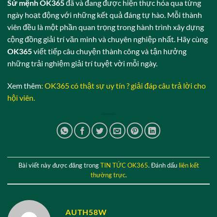
Sứ mệnh OK365
đã và đang được hiện thực hóa qua từng
ngày hoạt động với những kết quả đáng tự hào. Mỗi thành
viên đều là một phần quan trọng trong hành trình xây dựng
cộng đồng giải trí văn minh và chuyên nghiệp nhất. Hãy cùng
OK365
viết tiếp câu chuyện thành công và tận hưởng
những trải nghiệm giải trí tuyệt vời mỗi ngày.
Xem thêm
: OK365 có thật sự uy tín ? giải đáp câu trả lời cho
hội viên.
Bài viết này được đăng trong
TIN TỨC OK365
. Đánh dấu
liên kết
thường trực
.
AUTH58W