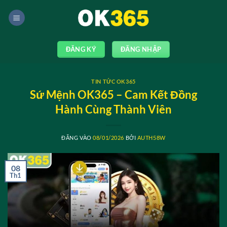
Bỏ
qua
nội
dung
ĐĂNG KÝ
ĐĂNG NHẬP
TIN TỨC OK365
Sứ Mệnh OK365 – Cam Kết Đồng
Hành Cùng Thành Viên
ĐĂNG VÀO
08/01/2026
BỞI
AUTH58W
08
Th1