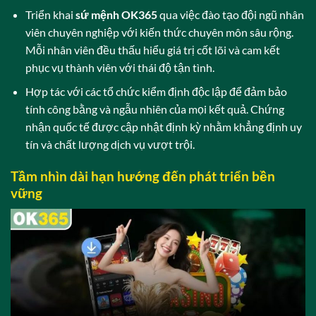
Triển khai
sứ mệnh OK365
qua việc đào tạo đội ngũ nhân
viên chuyên nghiệp với kiến thức chuyên môn sâu rộng.
Mỗi nhân viên đều thấu hiểu giá trị cốt lõi và cam kết
phục vụ thành viên với thái độ tận tình.
Hợp tác với các tổ chức kiểm định độc lập để đảm bảo
tính công bằng và ngẫu nhiên của mọi kết quả. Chứng
nhận quốc tế được cập nhật định kỳ nhằm khẳng định uy
tín và chất lượng dịch vụ vượt trội.
Tầm nhìn dài hạn hướng đến phát triển bền
vững