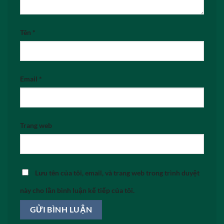
Tên
*
Email
*
Trang web
Lưu tên của tôi, email, và trang web trong trình duyệt
này cho lần bình luận kế tiếp của tôi.