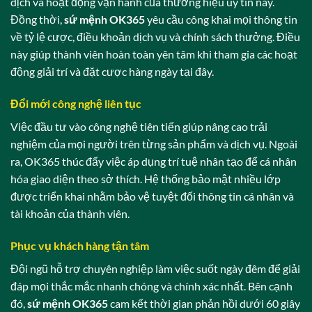
dịch và hoạt động vận hành của thương hiệu uy tín này.
Đồng thời,
sứ mệnh OK365
yêu cầu công khai mọi thông tin
về tỷ lệ cược, điều khoản dịch vụ và chính sách thưởng. Điều
này giúp thành viên hoàn toàn yên tâm khi tham gia các hoạt
động giải trí và đặt cược hàng ngày tại đây.
Đổi mới công nghệ liên tục
Việc đầu tư vào công nghệ tiên tiến giúp nâng cao trải
nghiệm của mọi người trên từng sản phẩm và dịch vụ. Ngoài
ra, OK365 thúc đẩy việc áp dụng trí tuệ nhân tạo để cá nhân
hóa giao diện theo sở thích. Hệ thống bảo mật nhiều lớp
được triển khai nhằm bảo vệ tuyệt đối thông tin cá nhân và
tài khoản của thành viên.
Phục vụ khách hàng tận tâm
Đội ngũ hỗ trợ chuyên nghiệp làm việc suốt ngày đêm để giải
đáp mọi thắc mắc nhanh chóng và chính xác nhất. Bên cạnh
đó,
sứ mệnh OK365
cam kết thời gian phản hồi dưới 60 giây