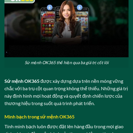
Sứ mệnh OK365 thể hiện qua ba giá trị cốt lõi
Sứ mệnh OK365
được xây dựng dựa trên nền móng vững
chắc với ba trụ cột quan trọng không thể thiếu. Những giá trị
này định hình mọi hoạt động và quyết định chiến lược của
thương hiệu trong suốt quá trình phát triển.
Minh bạch trong sứ mệnh OK365
Tính minh bạch luôn được đặt lên hàng đầu trong mọi giao