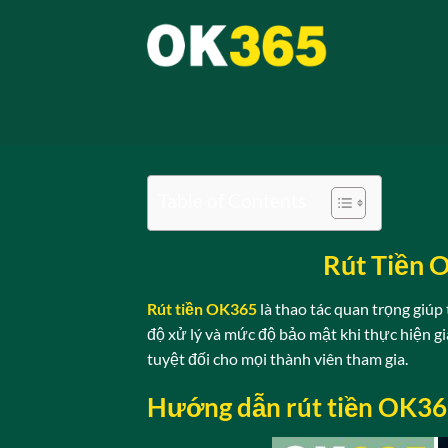
Bỏ
qua
nội
dung
Table of Contents
Rút Tiền 
Rút tiền OK365
là thao tác quan trọng giúp
độ xử lý và mức độ bảo mật khi thực hiện gi
tuyệt đối cho mọi thành viên tham gia.
Hướng dẫn rút tiền OK365