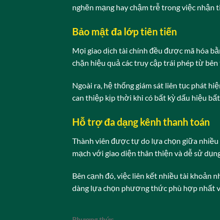
nghẽn mạng hay chậm trễ trong việc nhận 
Bảo mật đa lớp tiên tiến
Mọi giao dịch tài chính đều được mã hóa bằ
chặn hiệu quả các truy cập trái phép từ bên 
Ngoài ra, hệ thống giám sát liên tục phát 
can thiệp kịp thời khi có bất kỳ dấu hiệu bấ
Hỗ trợ đa dạng kênh thanh toán
Thành viên được tự do lựa chọn giữa nhiều 
mạch với giao diện thân thiện và dễ sử dụn
Bên cạnh đó, việc liên kết nhiều tài khoản n
dàng lựa chọn phương thức phù hợp nhất v
Phương thức