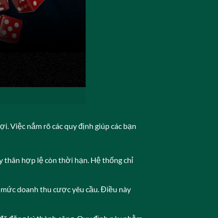
i. Việc nắm rõ các quy định giúp các bạn
y thân hợp lệ còn thời hạn. Hệ thống chỉ
 mức doanh thu cược yêu cầu. Điều này