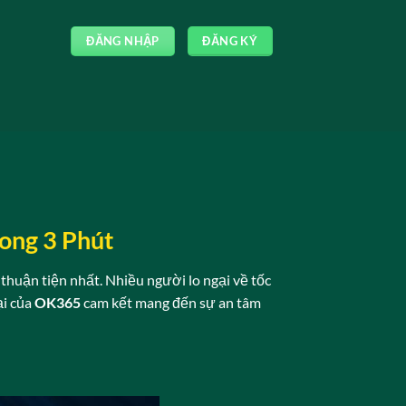
ĐĂNG NHẬP
ĐĂNG KÝ
ong 3 Phút
thuận tiện nhất. Nhiều người lo ngại về tốc
ại của
OK365
cam kết mang đến sự an tâm