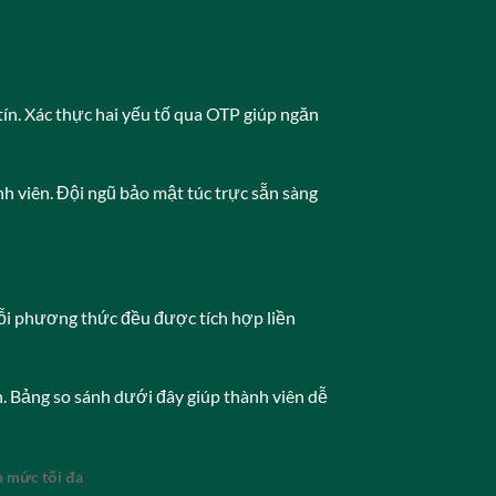
ín. Xác thực hai yếu tố qua OTP giúp ngăn
h viên. Đội ngũ bảo mật túc trực sẵn sàng
Mỗi phương thức đều được tích hợp liền
ân. Bảng so sánh dưới đây giúp thành viên dễ
 mức tối đa