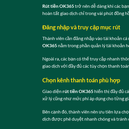
Rút tiền OK365
trở nên dễ dàng khi các bạn
hoàn tất giao dịch chỉ trong vài phút đồng h
Đăng nhập và truy cập mục rút
Thành viên cần đăng nhập vào tài khoản cá 
OK365
nằm trong phần quản lý tài khoản h
Ngoài ra, các bạn có thể truy cập nhanh thô
giao dịch với đầy đủ các tùy chọn thanh toán
Chọn kênh thanh toán phù hợp
Giao diện
rút tiền OK365
hiển thị đầy đủ c
xử lý cũng như mức phí áp dụng cho từng gi
Bên cạnh đó, thành viên nên ưu tiên lựa chọn
dịch được phê duyệt nhanh chóng và tránh c