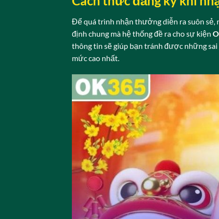
Cách thức đăng ký khi nh
Để quá trình nhận thưởng diễn ra suôn sẻ,
định chung mà hệ thống đề ra cho sự kiện
O
thông tin sẽ giúp bạn tránh được những sai
mức cao nhất.