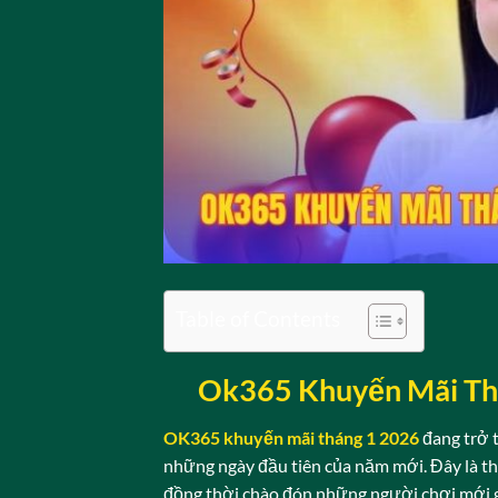
Table of Contents
Ok365 Khuyến Mãi Thá
OK365 khuyến mãi tháng 1 2026
đang trở 
những ngày đầu tiên của năm mới. Đây là th
đồng thời chào đón những người chơi mới gi