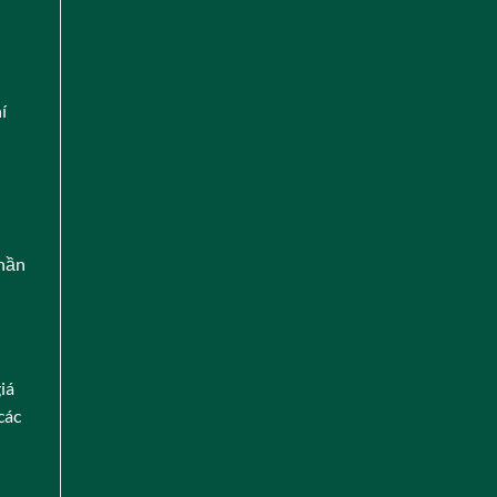
í
phần
iá
các