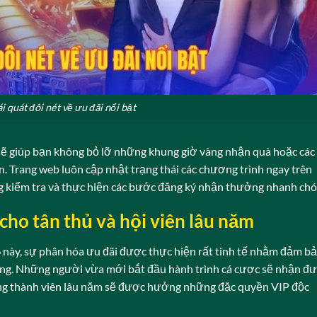
i quát đôi nét về ưu đãi nổi bật
 sẽ giúp bạn không bỏ lỡ những khung giờ vàng nhận quà hoặc các
ắn. Trang web luôn cập nhật trạng thái các chương trình ngay trên
ng kiểm tra và thực hiện các bước đăng ký nhận thưởng nhanh chó
 cho tân thủ và hội viên lâu năm
6
này, sự phân hóa ưu đãi được thực hiện rất tinh tế nhằm đảm b
ọng. Những người vừa mới bắt đầu hành trình cá cược sẽ nhận đ
ững thành viên lâu năm sẽ được hưởng những đặc quyền VIP độc