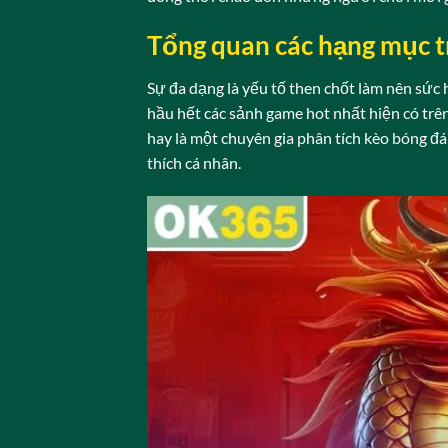
Tổng quan các hạng mục 
Sự đa dạng là yếu tố then chốt làm nên sức
hầu hết các sảnh game hot nhất hiện có trên
hay là một chuyên gia phân tích kèo bóng đá
thích cá nhân.