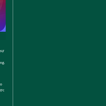
 sự
ng.
ảo
ược