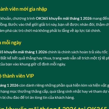
ành viên mới gia nhập
i khoản, chương trình
OK365 khuyến mãi tháng 1 2026
mang đến
đồng. Bước vào thế giới giải trí này, bạn sẽ được nhân đôi, thậm ch
m phá các trò chơi mà không phải lo lắng về áp lực tài chính.
n mỗi ngày
5 khuyến mãi tháng 1 2026
chính là chính sách hoàn trả siêu tốc
 Bất kể kết quả thắng hay thua, trang web vẫn sẽ trích một tỷ lệ 
 của bạn vào khung giờ cố định mỗi ngày.
ộ thành viên VIP
áng 1 2026
còn dành riêng những phần quà hiện kim và hiện vật g
c hạng mục thưởng thăng cấp, quà tặng sinh nhật hay vé tham dự 
bị chu đáo để tri ân lòng tin của khách hàng.