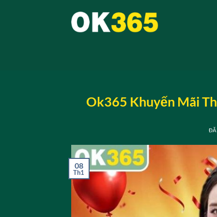
Bỏ
qua
nội
dung
Ok365 Khuyến Mãi Thá
ĐĂ
08
Th1