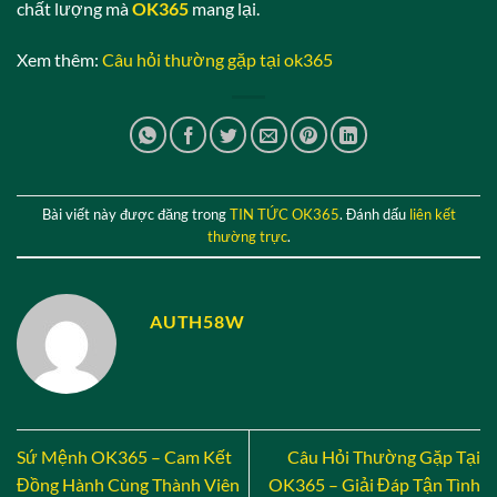
chất lượng mà
OK365
mang lại.
Xem thêm:
Câu hỏi thường gặp tại ok365
Bài viết này được đăng trong
TIN TỨC OK365
. Đánh dấu
liên kết
thường trực
.
AUTH58W
Sứ Mệnh OK365 – Cam Kết
Câu Hỏi Thường Gặp Tại
Đồng Hành Cùng Thành Viên
OK365 – Giải Đáp Tận Tình