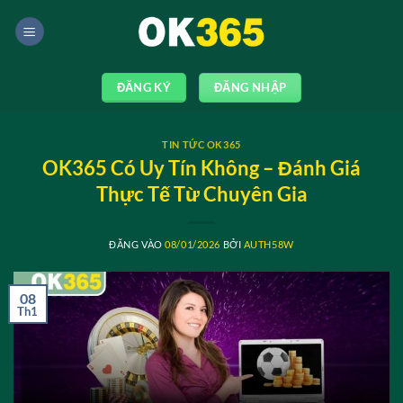
Bỏ
qua
nội
dung
ĐĂNG KÝ
ĐĂNG NHẬP
TIN TỨC OK365
OK365 Có Uy Tín Không – Đánh Giá
Thực Tế Từ Chuyên Gia
ĐĂNG VÀO
08/01/2026
BỞI
AUTH58W
08
Th1