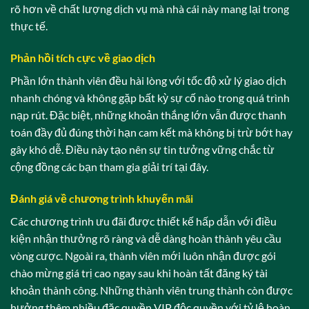
rõ hơn về chất lượng dịch vụ mà nhà cái này mang lại trong
thực tế.
Phản hồi tích cực về giao dịch
Phần lớn thành viên đều hài lòng với tốc độ xử lý giao dịch
nhanh chóng và không gặp bất kỳ sự cố nào trong quá trình
nạp rút. Đặc biệt, những khoản thắng lớn vẫn được thanh
toán đầy đủ đúng thời hạn cam kết mà không bị trừ bớt hay
gây khó dễ. Điều này tạo nên sự tin tưởng vững chắc từ
cộng đồng các bạn tham gia giải trí tại đây.
Đánh giá về chương trình khuyến mãi
Các chương trình ưu đãi được thiết kế hấp dẫn với điều
kiện nhận thưởng rõ ràng và dễ dàng hoàn thành yêu cầu
vòng cược. Ngoài ra, thành viên mới luôn nhận được gói
chào mừng giá trị cao ngay sau khi hoàn tất đăng ký tài
khoản thành công. Những thành viên trung thành còn được
hưởng thêm nhiều đặc quyền VIP độc quyền với tỷ lệ hoàn