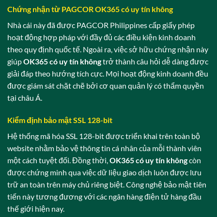
Chứng nhận từ PAGCOR OK365 có uy tín không
Nhà cái này đã được PAGCOR Philippines cấp giấy phép
hoạt động hợp pháp với đầy đủ các điều kiện kinh doanh
theo quy định quốc tế. Ngoài ra, việc sở hữu chứng nhận này
giúp
OK365 có uy tín không
trở thành câu hỏi dễ dàng được
giải đáp theo hướng tích cực. Mọi hoạt động kinh doanh đều
được giám sát chặt chẽ bởi cơ quan quản lý có thẩm quyền
tại châu Á.
Kiểm định bảo mật SSL 128-bit
Hệ thống mã hóa SSL 128-bit được triển khai trên toàn bộ
website nhằm bảo vệ thông tin cá nhân của mỗi thành viên
một cách tuyệt đối. Đồng thời,
OK365 có uy tín không
còn
được chứng minh qua việc dữ liệu giao dịch luôn được lưu
trữ an toàn trên máy chủ riêng biệt. Công nghệ bảo mật tiên
tiến này tương đương với các ngân hàng điện tử hàng đầu
thế giới hiện nay.