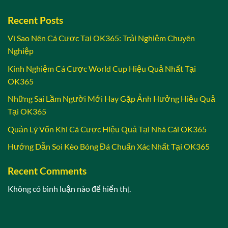
Recent Posts
Vì Sao Nên Cá Cược Tại OK365: Trải Nghiệm Chuyên
Nghiệp
Kinh Nghiệm Cá Cược World Cup Hiệu Quả Nhất Tại
OK365
Những Sai Lầm Người Mới Hay Gặp Ảnh Hưởng Hiệu Quả
Tại OK365
Quản Lý Vốn Khi Cá Cược Hiệu Quả Tại Nhà Cái OK365
Hướng Dẫn Soi Kèo Bóng Đá Chuẩn Xác Nhất Tại OK365
Recent Comments
Không có bình luận nào để hiển thị.