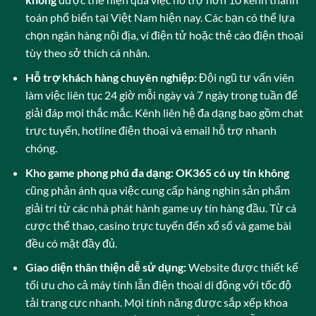
toán phổ biến tại Việt Nam hiện nay. Các bạn có thể lựa
chọn ngân hàng nội địa, ví điện tử hoặc thẻ cào điện thoại
tùy theo sở thích cá nhân.
Hỗ trợ khách hàng chuyên nghiệp:
Đội ngũ tư vấn viên
làm việc liên tục 24 giờ mỗi ngày và 7 ngày trong tuần để
giải đáp mọi thắc mắc. Kênh liên hệ đa dạng bao gồm chat
trực tuyến, hotline điện thoại và email hỗ trợ nhanh
chóng.
Kho game phong phú đa dạng:
OK365 có uy tín không
cũng phản ánh qua việc cung cấp hàng nghìn sản phẩm
giải trí từ các nhà phát hành game uy tín hàng đầu. Từ cá
cược thể thao, casino trực tuyến đến xổ số và game bài
đều có mặt đầy đủ.
Giao diện thân thiện dễ sử dụng:
Website được thiết kế
tối ưu cho cả máy tính lẫn điện thoại di động với tốc độ
tải trang cực nhanh. Mọi tính năng được sắp xếp khoa