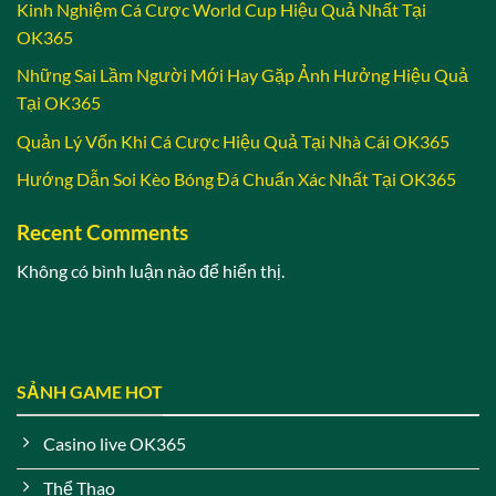
Kinh Nghiệm Cá Cược World Cup Hiệu Quả Nhất Tại
OK365
Những Sai Lầm Người Mới Hay Gặp Ảnh Hưởng Hiệu Quả
Tại OK365
Quản Lý Vốn Khi Cá Cược Hiệu Quả Tại Nhà Cái OK365
Hướng Dẫn Soi Kèo Bóng Đá Chuẩn Xác Nhất Tại OK365
Recent Comments
Không có bình luận nào để hiển thị.
SẢNH GAME HOT
Casino live OK365
Thể Thao