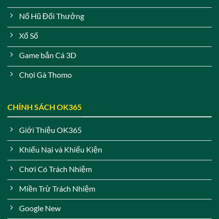
Nổ Hũ Đổi Thưởng
Xổ Số
Game bắn Cá 3D
Chọi Gà Thomo
CHÍNH SÁCH OK365
Giới Thiệu OK365
Khiếu Nại và Khiếu Kiện
Chơi Có Trách Nhiệm
Miền Trừ Trách Nhiệm
Google New