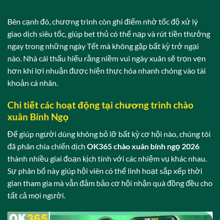
Bên cạnh đó, chương trình còn ghi điểm nhờ tốc độ xử lý
giao dịch siêu tốc, giúp bet thủ có thể nạp và rút tiền thưởng
ngay trong những ngày Tết mà không gặp bất kỳ trở ngại
nào. Nhà cái thấu hiểu rằng niềm vui ngày xuân sẽ trọn vẹn
hơn khi lợi nhuận được hiện thực hóa nhanh chóng vào tài
khoản cá nhân.
Chi tiết các hoạt động tại chương trình chào
xuân Bính Ngọ
Để giúp người dùng không bỏ lỡ bất kỳ cơ hội nào, chúng tôi
đã phân chia chiến dịch
OK365 chào xuân bính ngọ 2026
thành nhiều giai đoạn kịch tính với các nhiệm vụ khác nhau.
Sự phân bổ này giúp hội viên có thể linh hoạt sắp xếp thời
gian tham gia mà vẫn đảm bảo cơ hội nhận quà đồng đều cho
tất cả mọi người.