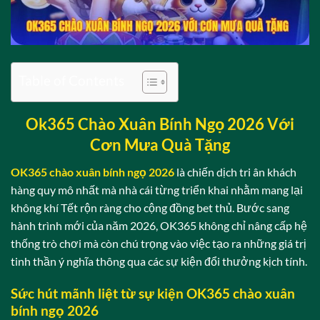
Table of Contents
Ok365 Chào Xuân Bính Ngọ 2026 Với
Cơn Mưa Quà Tặng
OK365 chào xuân bính ngọ 2026
là chiến dịch tri ân khách
hàng quy mô nhất mà nhà cái từng triển khai nhằm mang lại
không khí Tết rộn ràng cho cộng đồng bet thủ. Bước sang
hành trình mới của năm 2026, OK365 không chỉ nâng cấp hệ
thống trò chơi mà còn chú trọng vào việc tạo ra những giá trị
tinh thần ý nghĩa thông qua các sự kiện đổi thưởng kịch tính.
Sức hút mãnh liệt từ sự kiện OK365 chào xuân
bính ngọ 2026