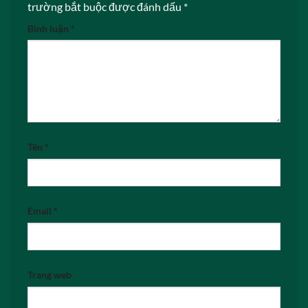
trường bắt buộc được đánh dấu
*
Bình luận
*
Tên
*
Email
*
Trang web