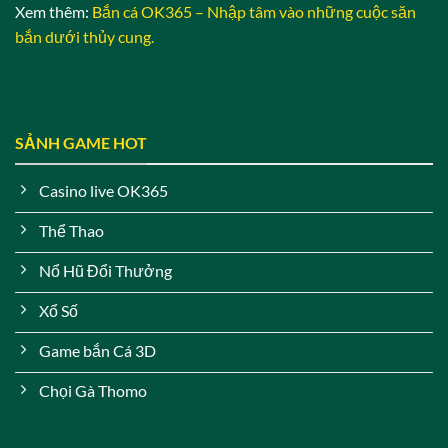
Xem thêm:
Bắn cá OK365 – Nhập tâm vào những cuộc săn
bắn dưới thủy cung.
SẢNH GAME HOT
Casino live OK365
Thể Thao
Nổ Hũ Đổi Thưởng
Xổ Số
Game bắn Cá 3D
Chọi Gà Thomo