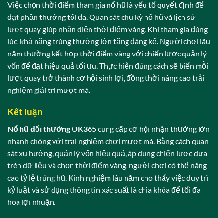
Việc chọn thời điểm tham gia nổ hũ là yếu tố quyết định để
đạt phần thưởng tối đa. Quan sát chu kỳ nổ hũ và lịch sử
lượt quay giúp nhận diện thời điểm vàng. Khi tham gia đúng
lúc, khả năng trúng thưởng lớn tăng đáng kể. Người chơi lâu
năm thường kết hợp thời điểm vàng với chiến lược quản lý
vốn để đạt hiệu quả tối ưu. Thực hiện đúng cách sẽ biến mỗi
lượt quay trở thành cơ hội sinh lợi, đồng thời nâng cao trải
nghiệm giải trí mượt mà.
Kết luận
Nổ hũ đổi thưởng OK365
cung cấp cơ hội nhận thưởng lớn
nhanh chóng với trải nghiệm chơi mượt mà. Bằng cách quan
sát xu hướng, quản lý vốn hiệu quả, áp dụng chiến lược dựa
trên dữ liệu và chọn thời điểm vàng, người chơi có thể nâng
cao tỷ lệ trúng hũ. Kinh nghiệm lâu năm cho thấy việc duy trì
kỷ luật và sử dụng thông tin xác suất là chìa khóa để tối đa
hóa lợi nhuận.