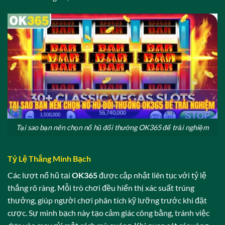
Tại sao bạn nên chọn nổ hũ đổi thưởng OK365 để trải nghiệm
Tỷ Lệ Thắng Minh Bạch
Các lượt nổ hũ tại
OK365
được cập nhật liên tục với tỷ lệ
thắng rõ ràng. Mỗi trò chơi đều hiển thị xác suất trúng
thưởng, giúp người chơi phân tích kỹ lưỡng trước khi đặt
cược. Sự minh bạch này tạo cảm giác công bằng, tránh việc