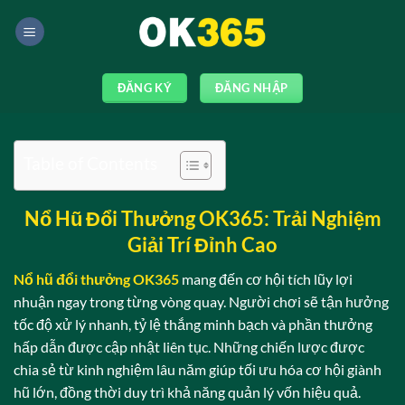
Bỏ
qua
nội
dung
ĐĂNG KÝ
ĐĂNG NHẬP
Table of Contents
Nổ Hũ Đổi Thưởng OK365: Trải Nghiệm
Giải Trí Đỉnh Cao
Nổ hũ đổi thưởng OK365
mang đến cơ hội tích lũy lợi
nhuận ngay trong từng vòng quay. Người chơi sẽ tận hưởng
tốc độ xử lý nhanh, tỷ lệ thắng minh bạch và phần thưởng
hấp dẫn được cập nhật liên tục. Những chiến lược được
chia sẻ từ kinh nghiệm lâu năm giúp tối ưu hóa cơ hội giành
hũ lớn, đồng thời duy trì khả năng quản lý vốn hiệu quả.