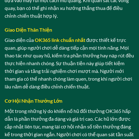
dựa vào may rủi một cách mù quáng. Khi quan sát các vòng
quay, bạn có thể ghi nhận xu hướng thắng thua để điều
chỉnh chiến thuật hợp lý.
Giao Diện Thân Thiện
Giao diện của
OK365 link chuẩn nhất
được thiết kế trực
quan, giúp người chơi dễ dàng tiếp cận mọi tính năng. Mọi
thao tác như quay hũ, kiểm tra phần thưởng hay nạp rút đều
thực hiện nhanh chóng. Sự thuận tiện này giúp tiết kiệm
thời gian và tăng trải nghiệm chơi mượt mà. Người mới
tham gia có thể nhanh chóng làm quen, trong khi người chơi
lâu năm dễ dàng điều chỉnh chiến thuật.
Cơ Hội Nhận Thưởng Lớn
Một trong những lý do khiến nổ hũ đổi thưởng OK365 hấp
dẫn là phần thưởng đa dạng và giá trị cao. Các hũ lớn được
cập nhật liên tục, mang lại cơ hội nhận số tiền thưởng đáng
kể trong thời gian ngắn. Người chơi có thể quan sát tần suất