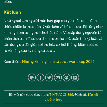
biến.
Kết luận
Những sai lầm người mới hay gặp
chủ yếu liên quan đến
thiếu chiến lược, quản lý vốn kém và bỏ qua ưu đãi cũng như
kinh nghiệm từ người chơi lâu năm. Việc áp dụng nguyên tắc
phân tích trận đấu, lựa chọn cược hợp lý, tuân thủ kỷ luật và
tận dụng ưu đãi giúp tối ưu hóa cơ hội thắng, kiểm soát rủi
ro và nâng cao kỹ năng cá cược.
Xem thêm:
Những kinh nghiệm cá cược world cup 2026.
Bài viết này được đăng trong
TIN TỨC OK365
. Đánh dấu
liên kết
thường trực
.