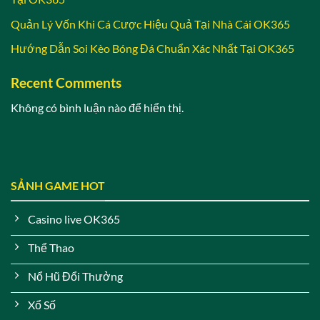
Quản Lý Vốn Khi Cá Cược Hiệu Quả Tại Nhà Cái OK365
Hướng Dẫn Soi Kèo Bóng Đá Chuẩn Xác Nhất Tại OK365
Recent Comments
Không có bình luận nào để hiển thị.
SẢNH GAME HOT
Casino live OK365
Thể Thao
Nổ Hũ Đổi Thưởng
Xổ Số