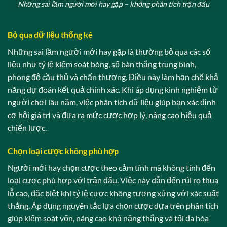
Những sai lầm người mới hay gặp – không phân tích trận đấu
Bỏ qua dữ liệu thống kê
Những sai lầm người mới hay gặp là thường bỏ qua các số
liệu như tỷ lệ kiểm soát bóng, số bàn thắng trung bình,
phong độ cầu thủ và chấn thương. Điều này làm hạn chế khả
năng dự đoán kết quả chính xác. Khi áp dụng kinh nghiệm từ
người chơi lâu năm, việc phân tích dữ liệu giúp bạn xác định
cơ hội giá trị và đưa ra mức cược hợp lý, nâng cao hiệu quả
chiến lược.
Chọn loại cược không phù hợp
Người mới hay chọn cược theo cảm tính mà không tính đến
loại cược phù hợp với trận đấu. Việc này dẫn đến rủi ro thua
lỗ cao, đặc biệt khi tỷ lệ cược không tương xứng với xác suất
thắng. Áp dụng nguyên tắc lựa chọn cược dựa trên phân tích
giúp kiểm soát vốn, nâng cao khả năng thắng và tối đa hóa