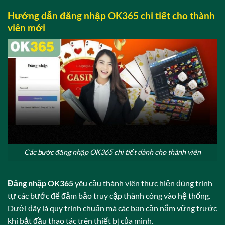
Hướng dẫn đăng nhập OK365 chi tiết cho thành
viên mới
Các bước đăng nhập OK365 chi tiết dành cho thành viên
Đăng nhập OK365
yêu cầu thành viên thực hiện đúng trình
tự các bước để đảm bảo truy cập thành công vào hệ thống.
Dưới đây là quy trình chuẩn mà các bạn cần nắm vững trước
khi bắt đầu thao tác trên thiết bị của mình.