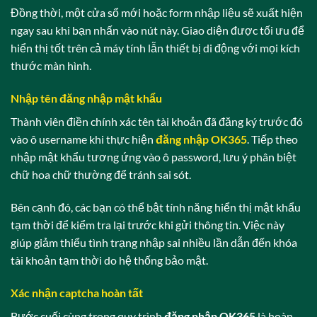
Đồng thời, một cửa sổ mới hoặc form nhập liệu sẽ xuất hiện
ngay sau khi bạn nhấn vào nút này. Giao diện được tối ưu để
hiển thị tốt trên cả máy tính lẫn thiết bị di động với mọi kích
thước màn hình.
Nhập tên đăng nhập mật khẩu
Thành viên điền chính xác tên tài khoản đã đăng ký trước đó
vào ô username khi thực hiện
đăng nhập OK365
. Tiếp theo
nhập mật khẩu tương ứng vào ô password, lưu ý phân biệt
chữ hoa chữ thường để tránh sai sót.
Bên cạnh đó, các bạn có thể bật tính năng hiển thị mật khẩu
tạm thời để kiểm tra lại trước khi gửi thông tin. Việc này
giúp giảm thiểu tình trạng nhập sai nhiều lần dẫn đến khóa
tài khoản tạm thời do hệ thống bảo mật.
Xác nhận captcha hoàn tất
Bước cuối cùng trong quy trình
đăng nhập OK365
là hoàn