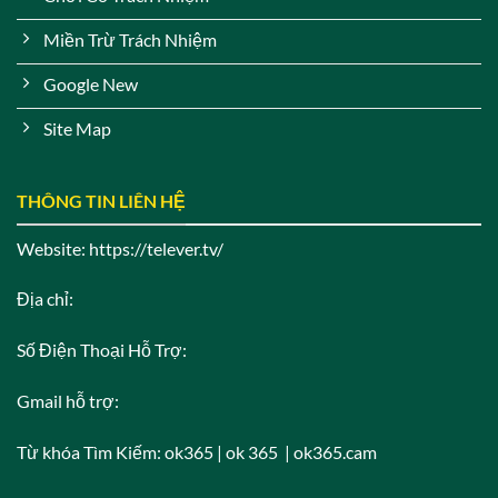
Miền Trừ Trách Nhiệm
Google New
Site Map
THÔNG TIN LIÊN HỆ
Website: https://telever.tv/
Địa chỉ:
Số Điện Thoại Hỗ Trợ:
Gmail hỗ trợ:
Từ khóa Tìm Kiếm: ok365 | ok 365 | ok365.cam